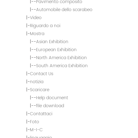
|--
Pavimento composito
|--
Automobile dello scarabeo
|-
Video
|-
Riguardo a noi
|-
Mostra
|--
Asian Exhibition
|--
European Exhibition
|--
North America Exhibition
|--
South America Exhibition
|-
Contact Us
|-
notizia
|-
Scaricare
|--
Help document
|--
file download
|-
Contattaci
|-
Foto
|-
M-I-C
|-
linguaggio