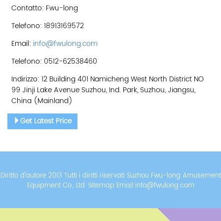
Contatto: Fwu-long
Telefono: 18913169572
Email:
info@fwulong.com
Telefono: 0512-62538460
Indirizzo: 12 Building 401 Namicheng West North District NO
99 Jinji Lake Avenue Suzhou, Ind. Park, Suzhou, Jiangsu,
China (Mainland)
Get Latest Price
Diritto d'autore 2013 Tutti i diritti riservati Suzhou Fwu-long Amusement
Equipment Co., Ltd.
Sitemap
Email:
info@fwulong.com